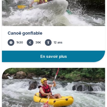
Canoë gonflable
1h30
36
€
12
ans
En savoir plus