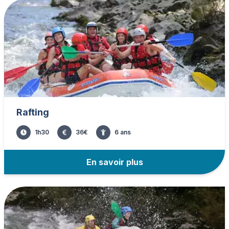
Rafting
1h30
36
€
6
ans
En savoir plus