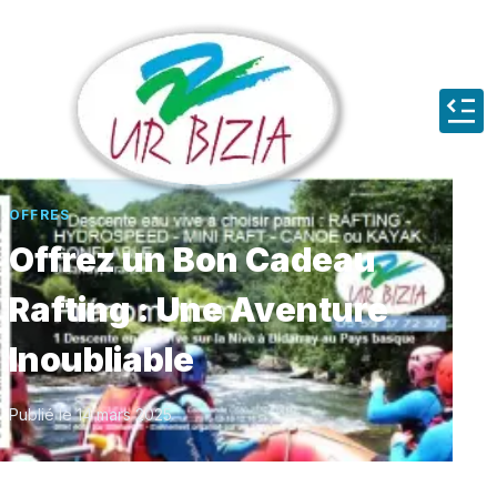
OFFRES
Offrez un Bon Cadeau
Rafting : Une Aventure
Inoubliable
Publié le
14 mars 2025